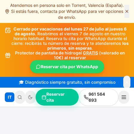
Atendemos en persona solo en Torrent, Valencia (España).
Saltar al contenido principal
Si estás fuera, contacta por WhatsApp para ver opciones
de envío.
Cerrado por vacaciones del lunes 27 de julio al jueves 6
de agosto.
Reabrimos el viernes 7 de agosto en nuestro
horario habitual. Reserva tu cita por WhatsApp durante el
cierre: recibirás tu número de reserva y te atenderemos
los
primeros, sin esperas
.
Protector de pantalla de hidrogel
GRATIS
(valorado en
10€) al reservar
Reservar cita por WhatsApp
🎓 Diagnóstico siempre gratuito, sin compromiso
Reservar
961 564
IT
cita
693