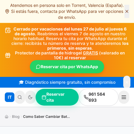
Atendemos en persona solo en Torrent, Valencia (España).
Saltar al contenido principal
Si estás fuera, contacta por WhatsApp para ver opciones
de envío.
Cerrado por vacaciones del lunes 27 de julio al jueves 6
de agosto.
Reabrimos el viernes 7 de agosto en nuestro
horario habitual. Reserva tu cita por WhatsApp durante el
cierre: recibirás tu número de reserva y te atenderemos
los
primeros, sin esperas
.
Protector de pantalla de hidrogel
GRATIS
(valorado en
10€) al reservar
Reservar cita por WhatsApp
🎓 Diagnóstico siempre gratuito, sin compromiso
Reservar
961 564
IT
cita
693
Blog
Como Saber Cambiar Bateria Iphone