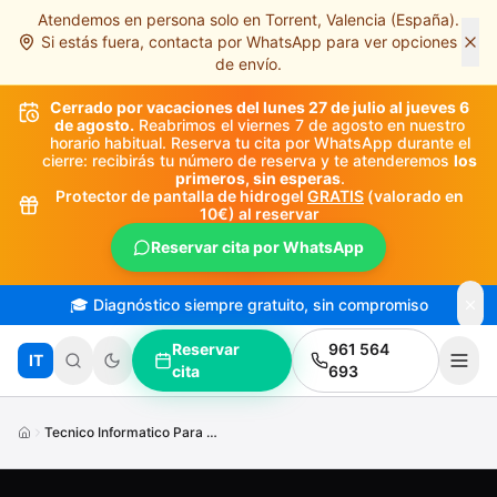
Atendemos en persona solo en Torrent, Valencia (España).
Saltar al contenido principal
Si estás fuera, contacta por WhatsApp para ver opciones
de envío.
Cerrado por vacaciones del lunes 27 de julio al jueves 6
de agosto.
Reabrimos el viernes 7 de agosto en nuestro
horario habitual. Reserva tu cita por WhatsApp durante el
cierre: recibirás tu número de reserva y te atenderemos
los
primeros, sin esperas
.
Protector de pantalla de hidrogel
GRATIS
(valorado en
10€) al reservar
Reservar cita por WhatsApp
🎓 Diagnóstico siempre gratuito, sin compromiso
Reservar
961 564
IT
cita
693
Tecnico Informatico Para Empresas