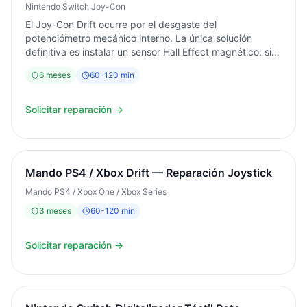
Nintendo Switch Joy-Con
El Joy-Con Drift ocurre por el desgaste del
potenciómetro mecánico interno. La única solución
definitiva es instalar un sensor Hall Effect magnético: sin
contacto físico, sin desgaste, sin deriva para siempre.
6
meses
60
-
120
min
Servicio exprés en el mismo día. Diagnóstico gratuito.
Garantía 6 meses.
Solicitar reparación →
Mando PS4 / Xbox Drift — Reparación Joystick
Mando PS4 / Xbox One / Xbox Series
3
meses
60
-
120
min
Solicitar reparación →