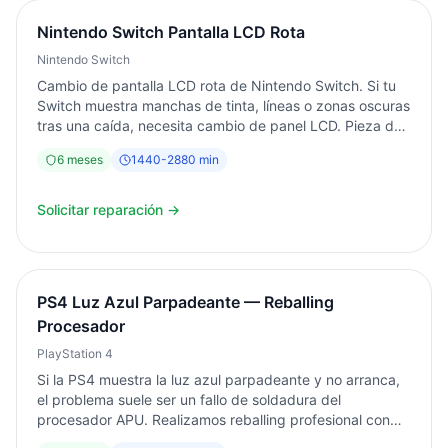
Nintendo Switch Pantalla LCD Rota
Nintendo Switch
Cambio de pantalla LCD rota de Nintendo Switch. Si tu
Switch muestra manchas de tinta, líneas o zonas oscuras
tras una caída, necesita cambio de panel LCD. Pieza de
calidad AAA+. Servicio en 24-48h. Diagnóstico gratuito.
6
meses
1440
-
2880
min
Garantía 6 meses. Torrent, Valencia.
Solicitar reparación →
PS4 Luz Azul Parpadeante — Reballing
Procesador
PlayStation 4
Si la PS4 muestra la luz azul parpadeante y no arranca,
el problema suele ser un fallo de soldadura del
procesador APU. Realizamos reballing profesional con
máquina BGA de precisión. Diagnóstico gratuito.