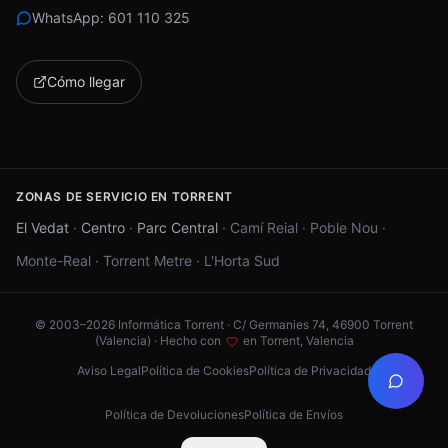
WhatsApp:
601 110 325
Cómo llegar
ZONAS DE SERVICIO EN TORRENT
El Vedat
·
Centro
·
Parc Central
·
Camí Reial
·
Poble Nou
·
Monte-Real
·
Torrent Metre
·
L'Horta Sud
© 2003–
2026
Informática Torrent · C/ Germanies 74, 46900 Torrent
(Valencia) ·
Hecho con
en Torrent, Valencia
Aviso Legal
Política de Cookies
Política de Privacidad
Política de Devoluciones
Política de Envíos