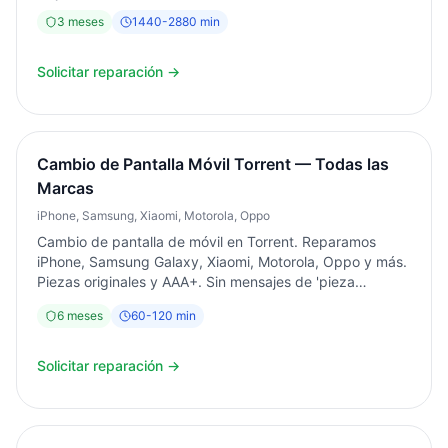
3
meses
1440
-
2880
min
Solicitar reparación →
Cambio de Pantalla Móvil Torrent — Todas las
Marcas
iPhone, Samsung, Xiaomi, Motorola, Oppo
Cambio de pantalla de móvil en Torrent. Reparamos
iPhone, Samsung Galaxy, Xiaomi, Motorola, Oppo y más.
Piezas originales y AAA+. Sin mensajes de 'pieza
desconocida' en iPhone. Servicio en 1-2 horas.
6
meses
60
-
120
min
Diagnóstico siempre gratuito. Garantía 6 meses por
escrito. Desde 2003 en Torrent.
Solicitar reparación →