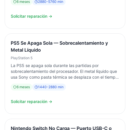
6
meses
2880
-
5760
min
Garantía 6 meses por escrito. Desde 2003 en Torrent.
Solicitar reparación →
PS5 Se Apaga Sola — Sobrecalentamiento y
Metal Líquido
PlayStation 5
La PS5 se apaga sola durante las partidas por
sobrecalentamiento del procesador. El metal líquido que
usa Sony como pasta térmica se desplaza con el tiempo,
reduciendo la disipación de calor. En Informática Torrent
6
meses
1440
-
2880
min
desmontamos completamente la consola, limpiamos el
disipador, reaplicamos el metal líquido y verificamos el
ventilador. Diagnóstico siempre gratuito. Garantía 6
Solicitar reparación →
meses por escrito.
Nintendo Switch No Carga — Puerto USB-C o