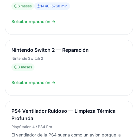
dispositivos rotos, mojados o con pantalla destrozada.
6
meses
1440
-
5760
min
Diagnóstico siempre gratuito. Garantía de resultado.
Solicitar reparación →
Nintendo Switch 2 — Reparación
Nintendo Switch 2
3
meses
Solicitar reparación →
PS4 Ventilador Ruidoso — Limpieza Térmica
Profunda
PlayStation 4 / PS4 Pro
El ventilador de la PS4 suena como un avión porque la