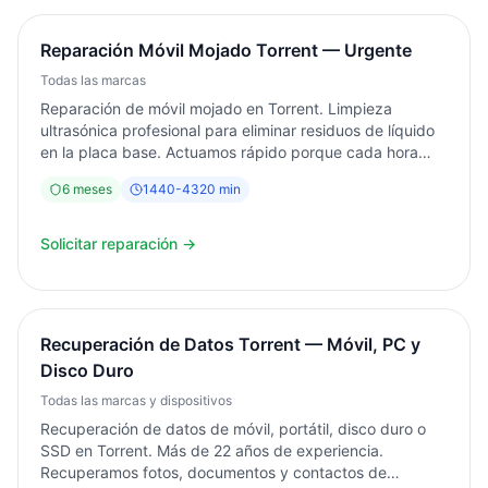
Reparación Móvil Mojado Torrent — Urgente
Todas las marcas
Reparación de móvil mojado en Torrent. Limpieza
ultrasónica profesional para eliminar residuos de líquido
en la placa base. Actuamos rápido porque cada hora
importa. Diagnóstico gratuito. Éxito en el 70% de casos si
6
meses
1440
-
4320
min
se trae en menos de 24 horas.
Solicitar reparación →
Recuperación de Datos Torrent — Móvil, PC y
Disco Duro
Todas las marcas y dispositivos
Recuperación de datos de móvil, portátil, disco duro o
SSD en Torrent. Más de 22 años de experiencia.
Recuperamos fotos, documentos y contactos de