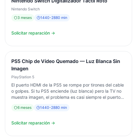
Nintendo Switch Digitalizador Táctil Roto
Nintendo Switch
3
meses
1440
-
2880
min
Solicitar reparación →
PS5 Chip de Vídeo Quemado — Luz Blanca Sin
Imagen
PlayStation 5
El puerto HDMI de la PS5 se rompe por tirones del cable
o golpes. Si tu PS5 enciende (luz blanca) pero la TV no
muestra imagen, el problema es casi siempre el puerto
HDMI. En Informática Torrent realizamos la sustitución
6
meses
1440
-
2880
min
mediante microsoldadura especializada. Diagnóstico
gratuito. Garantía 6 meses.
Solicitar reparación →