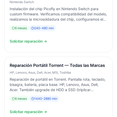
Nintendo Switch
Instalación del chip Picofly en Nintendo Switch para
custom firmware. Verificamos compatibilidad del modelo,
realizamos la microsoldadura del chip, configuramos el
firmware y hacemos backup completo de la NAND.
6
meses
240
-
480
min
Servicio en 4-8 horas. Garantía 6 meses. Torrent,
Valencia.
Solicitar reparación →
Reparación Portátil Torrent — Todas las Marcas
HP, Lenovo, Asus, Dell, Acer, MSI, Toshiba
Reparación de portátil en Torrent. Pantalla rota, teclado,
bisagra, batería, placa base. HP, Lenovo, Asus, Dell,
Acer. También upgrade de HDD a SSD (triplicar
velocidad) y ampliación de RAM. Diagnóstico siempre
6
meses
1440
-
2880
min
gratuito. Garantía 6 meses.
Solicitar reparación →