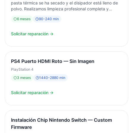
pasta térmica se ha secado y el disipador está lleno de
polvo. Realizamos limpieza profesional completa y
sustitución de pasta térmica de alto rendimiento.
6
meses
90
-
240
min
Servicio en el mismo día. Diagnóstico gratuito. Garantía 6
meses.
Solicitar reparación →
PS4 Puerto HDMI Roto — Sin Imagen
PlayStation 4
3
meses
1440
-
2880
min
Solicitar reparación →
Instalación Chip Nintendo Switch — Custom
Firmware