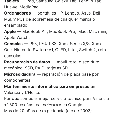
Tablets
— iPad, Samsung Galaxy Tab, Lenovo Tab,
Huawei MediaPad.
Ordenadores
— portátiles HP, Lenovo, Asus, Dell,
MSI, y PCs de sobremesa de cualquier marca o
ensamblado.
Apple
— MacBook Air, MacBook Pro, iMac, Mac mini,
Apple Watch.
Consolas
— PS5, PS4, PS3, Xbox Series X/S, Xbox
One, Nintendo Switch (V1, OLED, Lite), Switch 2, retro
consolas.
Recuperación de datos
— móvil roto, disco duro
mecánico, SSD, RAID, tarjetas SD.
Microsoldadura
— reparación de placa base por
componentes.
Mantenimiento informático para empresas
en
Valencia y L'Horta.
Por qué somos el mejor servicio técnico para Valencia
+1.800 reseñas reales ⭐⭐⭐⭐⭐ en Google
Más de 20 años de experiencia (desde 2003)