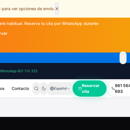
 para ver opciones de envío.
ario habitual. Reserva tu cita por WhatsApp durante
rvar
WhatsApp 601 110 325
Reservar
961 56
ros
Contacto
Español
cita
693