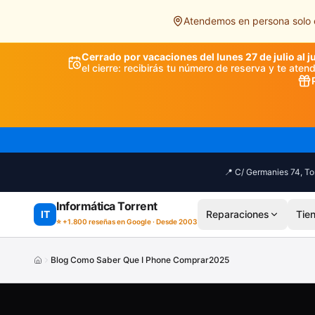
Saltar al contenido principal
Atendemos en persona solo e
Cerrado por vacaciones del lunes 27 de julio al j
el cierre: recibirás tu número de reserva y te ate
📍 C/ Germanies 74, Tor
Informática Torrent
IT
Reparaciones
Tie
⭐ +1.800 reseñas en Google · Desde 2003
Blog Como Saber Que I Phone Comprar2025