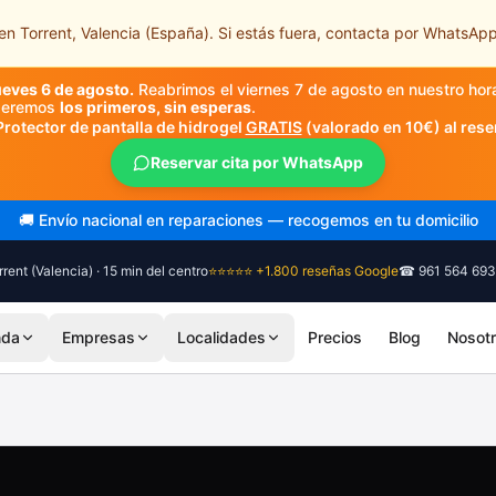
n Torrent, Valencia (España). Si estás fuera, contacta por WhatsApp
ueves 6 de agosto.
Reabrimos el viernes 7 de agosto en nuestro hor
nderemos
los primeros, sin esperas
.
Protector de pantalla de hidrogel
GRATIS
(valorado en 10€) al rese
Reservar cita por WhatsApp
🎓 Diagnóstico siempre gratuito, sin compromiso
rent (Valencia) · 15 min del centro
⭐⭐⭐⭐⭐ +1.800 reseñas Google
☎ 961 564 693
nda
Empresas
Localidades
Precios
Blog
Nosot