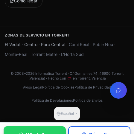
Cómo llegar
ZONAS DE SERVICIO EN TORRENT
El Vedat
·
Centro
·
Parc Central
·
Camí Reial
·
Poble Nou
·
Monte-Real
·
Torrent Metre
·
L'Horta Sud
© 2003–
2026
Informática Torrent · C/ Germanies 74, 46900 Torrent
(Valencia) ·
Hecho con
en Torrent, Valencia
Aviso Legal
Política de Cookies
Política de Privacidad
Política de Devoluciones
Política de Envíos
Español