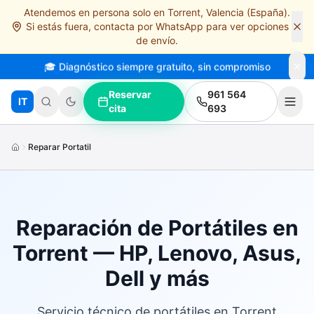
Atendemos en persona solo en Torrent, Valencia (España).
Saltar al contenido principal
Si estás fuera, contacta por WhatsApp para ver opciones
de envío.
🎓 Diagnóstico siempre gratuito, sin compromiso
Reservar
961 564
IT
cita
693
Reparar Portatil
Reparación de Portátiles en
Torrent — HP, Lenovo, Asus,
Dell y más
Servicio técnico de portátiles en Torrent