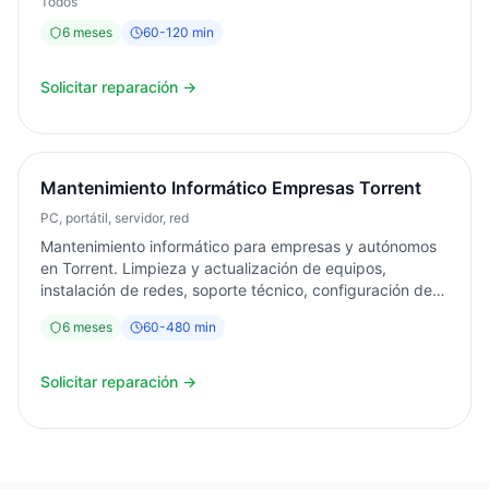
Todos
6
meses
60
-
120
min
Solicitar reparación →
Mantenimiento Informático Empresas Torrent
PC, portátil, servidor, red
Mantenimiento informático para empresas y autónomos
en Torrent. Limpieza y actualización de equipos,
instalación de redes, soporte técnico, configuración de
servidores. Desde 2003. Presupuesto sin compromiso.
6
meses
60
-
480
min
Zona: Torrent, Polígono Industrial, Paterna, Quart de
Poblet.
Solicitar reparación →