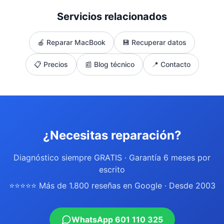
Servicios relacionados
🍎 Reparar MacBook
💾 Recuperar datos
📋 Precios
📰 Blog técnico
📍 Contacto
¿Necesitas reparación?
Diagnóstico siempre GRATIS · Garantía 6 meses por
escrito
⭐⭐⭐⭐⭐ Más de 1.800 reseñas en Google · Desde 2003
WhatsApp 601 110 325