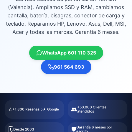
(Valencia). Ampliamos SSD y RAM, cambiamos
pantalla, batería, bisagras, conector de carga y
teclado. Reparamos HP, Lenovo, Asus, Dell, MSI,
Acer y todas las marcas. Garantía 6 meses.
WhatsApp 601 110 325
961 564 693
+50.000 Clientes
⭐
👥
+1.800 Reseñas 5★ Google
atendidos
Garantía 6 meses por
🗓️
🛡️
Desde 2003
escrito