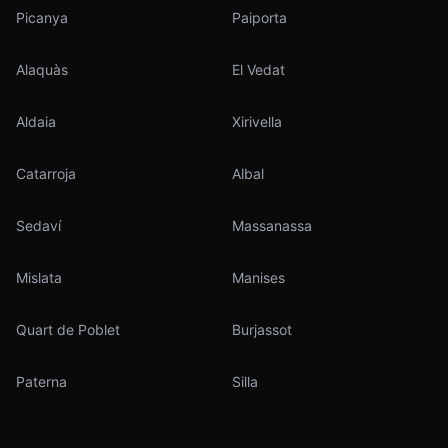
Picanya
Paiporta
Alaquàs
El Vedat
Aldaia
Xirivella
Catarroja
Albal
Sedaví
Massanassa
Mislata
Manises
Quart de Poblet
Burjassot
Paterna
Silla