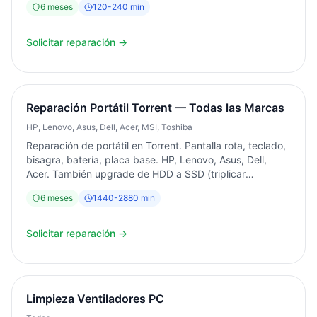
6
meses
120
-
240
min
Solicitar reparación →
Reparación Portátil Torrent — Todas las Marcas
HP, Lenovo, Asus, Dell, Acer, MSI, Toshiba
Reparación de portátil en Torrent. Pantalla rota, teclado,
bisagra, batería, placa base. HP, Lenovo, Asus, Dell,
Acer. También upgrade de HDD a SSD (triplicar
velocidad) y ampliación de RAM. Diagnóstico siempre
6
meses
1440
-
2880
min
gratuito. Garantía 6 meses.
Solicitar reparación →
Limpieza Ventiladores PC