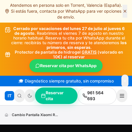
Atendemos en persona solo en Torrent, Valencia (España).
Saltar al contenido principal
Si estás fuera, contacta por WhatsApp para ver opciones
de envío.
Cerrado por vacaciones del lunes 27 de julio al jueves 6
de agosto.
Reabrimos el viernes 7 de agosto en nuestro
horario habitual. Reserva tu cita por WhatsApp durante el
cierre: recibirás tu número de reserva y te atenderemos
los
primeros, sin esperas
.
Protector de pantalla de hidrogel
GRATIS
(valorado en
10€) al reservar
Reservar cita por WhatsApp
🎓 Diagnóstico siempre gratuito, sin compromiso
Reservar
961 564
IT
cita
693
Cambio Pantalla Xiaomi Redmi Note9 Pro