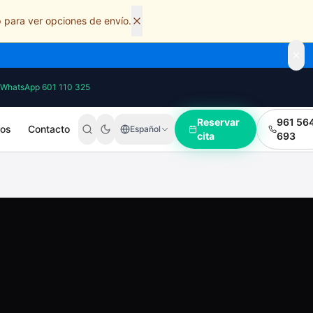
 para ver opciones de envío.
WhatsApp 601 110 325
Reservar
961 56
ros
Contacto
Español
cita
693