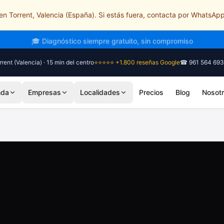
n Torrent, Valencia (España). Si estás fuera, contacta por WhatsApp
🎓 Diagnóstico siempre gratuito, sin compromiso
rent (Valencia) · 15 min del centro
⭐⭐⭐⭐⭐ +1.800 reseñas Google
☎ 961 564 693
nda
Empresas
Localidades
Precios
Blog
Nosot