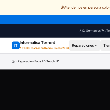
Saltar al contenido principal
Atendemos en persona solo e
📍 C/ Germanies 74, Tor
Informática Torrent
IT
Reparaciones
Tie
⭐ +1.800 reseñas en Google · Desde 2003
Reparacion Face I D Touch I D