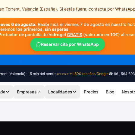
n Torrent, Valencia (España). Si estás fuera, contacta por WhatsApp
ueves 6 de agosto.
Reabrimos el viernes 7 de agosto en nuestro hor
nderemos
los primeros, sin esperas
.
Protector de pantalla de hidrogel
GRATIS
(valorado en 10€) al rese
Reservar cita por WhatsApp
🎓 Diagnóstico siempre gratuito, sin compromiso
rent (Valencia) · 15 min del centro
⭐⭐⭐⭐⭐ +1.800 reseñas Google
☎ 961 564 693
nda
Empresas
Localidades
Precios
Blog
Nosot