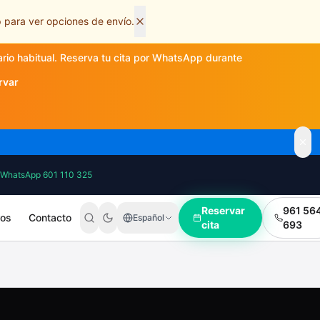
 para ver opciones de envío.
ario habitual. Reserva tu cita por WhatsApp durante
rvar
WhatsApp 601 110 325
Reservar
961 56
ros
Contacto
Español
cita
693