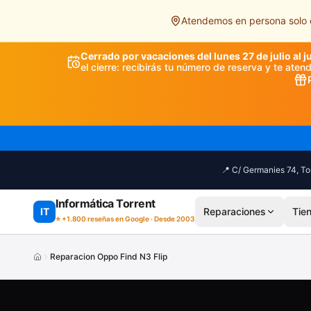
Saltar al contenido principal
Atendemos en persona solo e
Cerrado por vacaciones del lunes 27 de julio al j
el cierre: recibirás tu número de reserva y te ate
📍 C/ Germanies 74, Tor
Informática Torrent
IT
Reparaciones
Tie
⭐ +1.800 reseñas en Google · Desde 2003
Reparacion Oppo Find N3 Flip