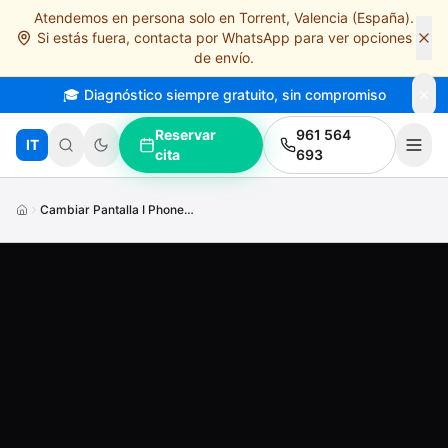
Atendemos en persona solo en Torrent, Valencia (España).
Saltar al contenido principal
Si estás fuera, contacta por WhatsApp para ver opciones
de envío.
🎓 Diagnóstico siempre gratuito, sin compromiso
Reservar
961 564
IT
cita
693
Cambiar Pantalla I Phone7 Plus