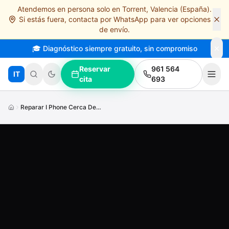
Atendemos en persona solo en Torrent, Valencia (España).
Saltar al contenido principal
Si estás fuera, contacta por WhatsApp para ver opciones
de envío.
🎓 Diagnóstico siempre gratuito, sin compromiso
Reservar
961 564
IT
cita
693
Reparar I Phone Cerca De Mi