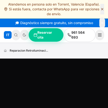
Atendemos en persona solo en Torrent, Valencia (España).
Saltar al contenido principal
Si estás fuera, contacta por WhatsApp para ver opciones
de envío.
🎓 Diagnóstico siempre gratuito, sin compromiso
Reservar
961 564
IT
cita
693
Reparacion Retroiluminacion Backlight Pantalla Oscura I Phone I Pad