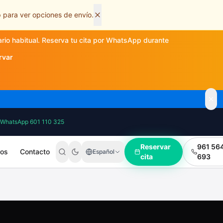
 para ver opciones de envío.
ario habitual. Reserva tu cita por WhatsApp durante
rvar
WhatsApp 601 110 325
Reservar
961 56
ros
Contacto
Español
cita
693