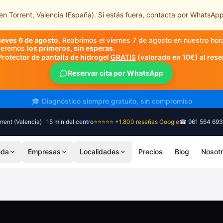
n Torrent, Valencia (España). Si estás fuera, contacta por WhatsApp
ueves 6 de agosto.
Reabrimos el viernes 7 de agosto en nuestro hor
nderemos
los primeros, sin esperas
.
Protector de pantalla de hidrogel
GRATIS
(valorado en 10€) al rese
Reservar cita por WhatsApp
🎓 Diagnóstico siempre gratuito, sin compromiso
rent (Valencia) · 15 min del centro
⭐⭐⭐⭐⭐ +1.800 reseñas Google
☎ 961 564 693
nda
Empresas
Localidades
Precios
Blog
Nosot