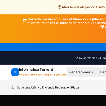
Saltar al contenido principal
Atendemos en persona solo e
Cerrado por vacaciones del lunes 27 de julio al j
el cierre: recibirás tu número de reserva y te ate
📍 C/ Germanies 74, Tor
Informática Torrent
IT
Reparaciones
Tie
⭐ +1.800 reseñas en Google · Desde 2003
Samsung A21s No Enciende Reparacion Placa