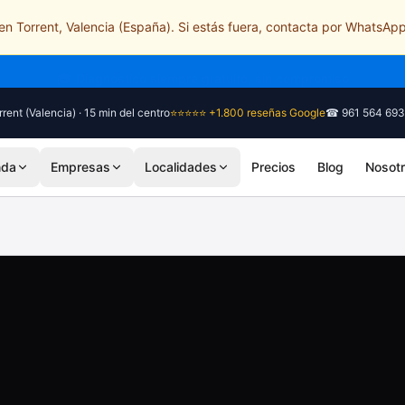
n Torrent, Valencia (España). Si estás fuera, contacta por WhatsApp
🎓 Diagnóstico siempre gratuito, sin compromiso
rent (Valencia) · 15 min del centro
⭐⭐⭐⭐⭐ +1.800 reseñas Google
☎ 961 564 693
nda
Empresas
Localidades
Precios
Blog
Nosot