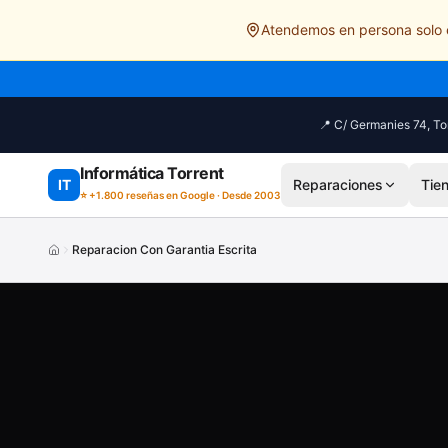
Saltar al contenido principal
Atendemos en persona solo e
📍 C/ Germanies 74, Tor
Informática Torrent
IT
Reparaciones
Tie
⭐ +1.800 reseñas en Google · Desde 2003
Reparacion Con Garantia Escrita