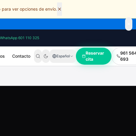
 para ver opciones de envío.
WhatsApp 601 110 325
Reservar
961 56
ros
Contacto
Español
cita
693