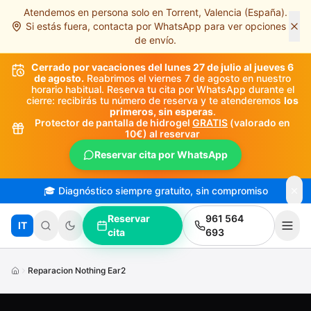
Atendemos en persona solo en Torrent, Valencia (España).
Saltar al contenido principal
Si estás fuera, contacta por WhatsApp para ver opciones
de envío.
Cerrado por vacaciones del lunes 27 de julio al jueves 6
de agosto.
Reabrimos el viernes 7 de agosto en nuestro
horario habitual. Reserva tu cita por WhatsApp durante el
cierre: recibirás tu número de reserva y te atenderemos
los
primeros, sin esperas
.
Protector de pantalla de hidrogel
GRATIS
(valorado en
10€) al reservar
Reservar cita por WhatsApp
🎓 Diagnóstico siempre gratuito, sin compromiso
Reservar
961 564
IT
cita
693
Reparacion Nothing Ear2