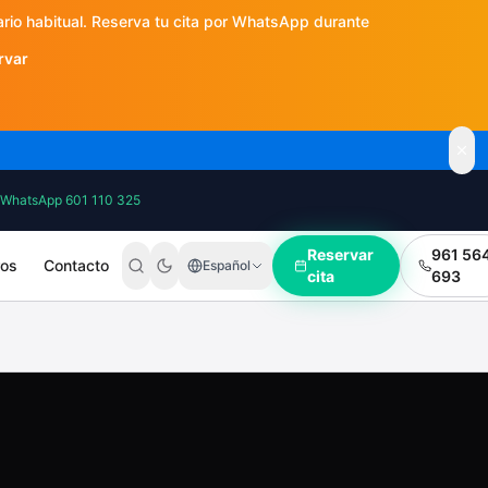
ario habitual. Reserva tu cita por WhatsApp durante
rvar
WhatsApp 601 110 325
Reservar
961 56
ros
Contacto
Español
cita
693