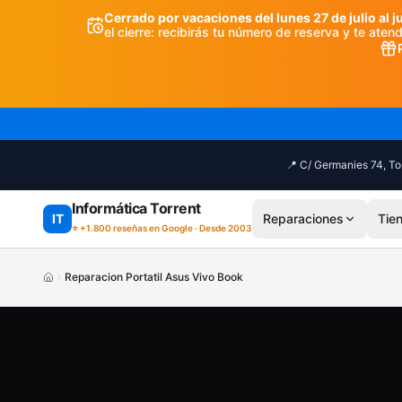
Saltar al contenido principal
Cerrado por vacaciones del lunes 27 de julio al j
el cierre: recibirás tu número de reserva y te ate
📍 C/ Germanies 74, Tor
Informática Torrent
IT
Reparaciones
Tie
⭐ +1.800 reseñas en Google · Desde 2003
Reparacion Portatil Asus Vivo Book