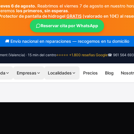
ueves 6 de agosto.
Reabrimos el viernes 7 de agosto en nuestro hor
nderemos
los primeros, sin esperas
.
Protector de pantalla de hidrogel
GRATIS
(valorado en 10€) al rese
Reservar cita por WhatsApp
🎓 Diagnóstico siempre gratuito, sin compromiso
rent (Valencia) · 15 min del centro
⭐⭐⭐⭐⭐ +1.800 reseñas Google
☎ 961 564 693
nda
Empresas
Localidades
Precios
Blog
Nosot