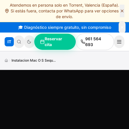
Atendemos en persona solo en Torrent, Valencia (España).
Saltar al contenido principal
Si estás fuera, contacta por WhatsApp para ver opciones
de envío.
🎓 Diagnóstico siempre gratuito, sin compromiso
Reservar
961 564
IT
cita
693
Instalacion Mac O S Sequoia Sonoma Ventura