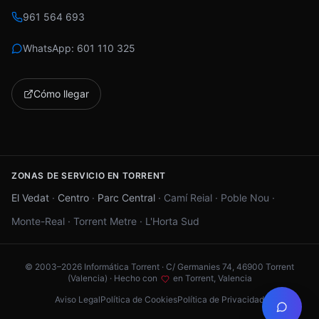
961 564 693
WhatsApp:
601 110 325
Cómo llegar
ZONAS DE SERVICIO EN TORRENT
El Vedat
·
Centro
·
Parc Central
·
Camí Reial
·
Poble Nou
·
Monte-Real
·
Torrent Metre
·
L'Horta Sud
© 2003–
2026
Informática Torrent · C/ Germanies 74, 46900 Torrent
(Valencia) ·
Hecho con
en Torrent, Valencia
Aviso Legal
Política de Cookies
Política de Privacidad