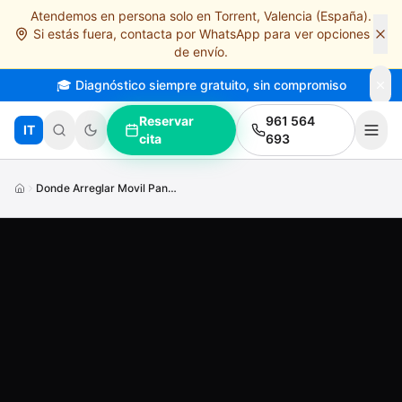
Atendemos en persona solo en Torrent, Valencia (España).
Saltar al contenido principal
Si estás fuera, contacta por WhatsApp para ver opciones
de envío.
🎓 Diagnóstico siempre gratuito, sin compromiso
Reservar
961 564
IT
cita
693
Donde Arreglar Movil Pantalla Rota Domingo Urgente