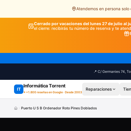
Saltar al contenido principal
Atendemos en persona solo e
Cerrado por vacaciones del lunes 27 de julio al j
el cierre: recibirás tu número de reserva y te ate
📍 C/ Germanies 74, Tor
Informática Torrent
IT
Reparaciones
Tie
⭐ +1.800 reseñas en Google · Desde 2003
Puerto U S B Ordenador Roto Pines Doblados