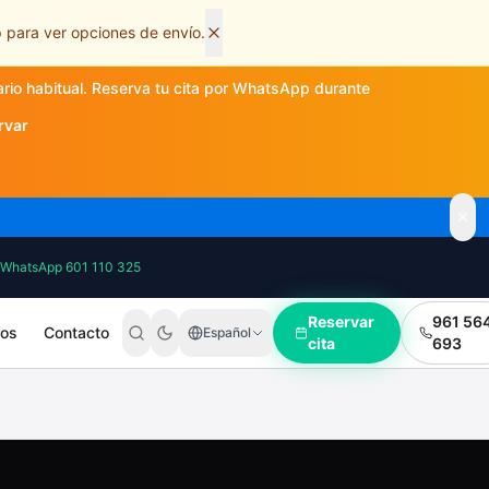
 para ver opciones de envío.
ario habitual. Reserva tu cita por WhatsApp durante
rvar
WhatsApp 601 110 325
Reservar
961 56
ros
Contacto
Español
cita
693