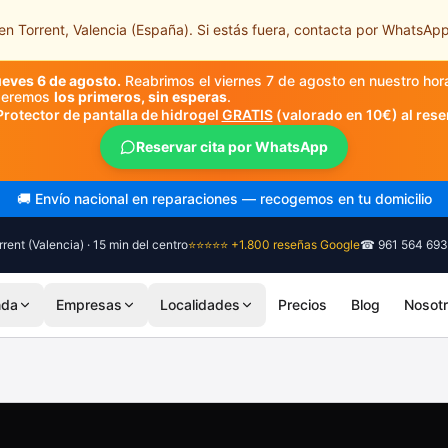
n Torrent, Valencia (España). Si estás fuera, contacta por WhatsApp
ueves 6 de agosto.
Reabrimos el viernes 7 de agosto en nuestro hor
nderemos
los primeros, sin esperas
.
Protector de pantalla de hidrogel
GRATIS
(valorado en 10€) al rese
Reservar cita por WhatsApp
🎓 Diagnóstico siempre gratuito, sin compromiso
rent (Valencia) · 15 min del centro
⭐⭐⭐⭐⭐ +1.800 reseñas Google
☎ 961 564 693
nda
Empresas
Localidades
Precios
Blog
Nosot