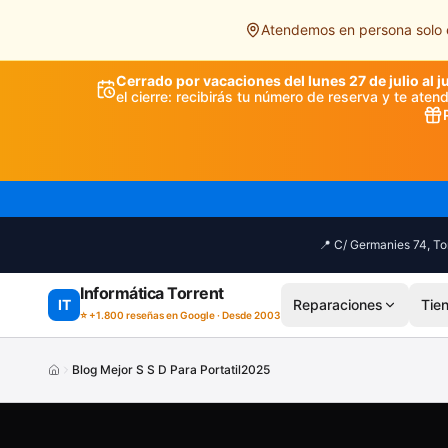
Saltar al contenido principal
Atendemos en persona solo e
Cerrado por vacaciones del lunes 27 de julio al j
el cierre: recibirás tu número de reserva y te ate
📍 C/ Germanies 74, Tor
Informática Torrent
IT
Reparaciones
Tie
⭐ +1.800 reseñas en Google · Desde 2003
Blog Mejor S S D Para Portatil2025