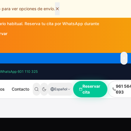
 para ver opciones de envío.
ario habitual. Reserva tu cita por WhatsApp durante
rvar
WhatsApp 601 110 325
Reservar
961 56
ros
Contacto
Español
cita
693