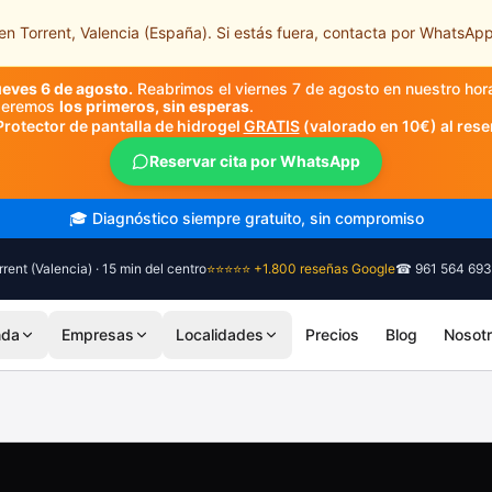
n Torrent, Valencia (España). Si estás fuera, contacta por WhatsApp
ueves 6 de agosto.
Reabrimos el viernes 7 de agosto en nuestro hor
nderemos
los primeros, sin esperas
.
Protector de pantalla de hidrogel
GRATIS
(valorado en 10€) al rese
Reservar cita por WhatsApp
🎓 Diagnóstico siempre gratuito, sin compromiso
rent (Valencia) · 15 min del centro
⭐⭐⭐⭐⭐ +1.800 reseñas Google
☎ 961 564 693
nda
Empresas
Localidades
Precios
Blog
Nosot