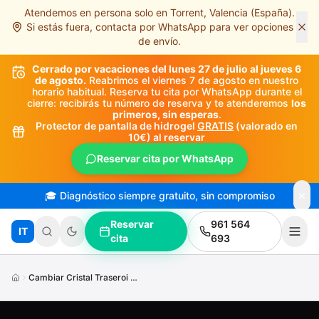
Atendemos en persona solo en Torrent, Valencia (España).
Saltar al contenido principal
Si estás fuera, contacta por WhatsApp para ver opciones
de envío.
Cerrado por vacaciones del lunes 27 de julio al jueves 6
de agosto.
Reabrimos el viernes 7 de agosto en nuestro
horario habitual. Reserva tu cita por WhatsApp durante el
cierre: recibirás tu número de reserva y te atenderemos
los
primeros, sin esperas
.
Protector de pantalla de hidrogel
GRATIS
(valorado en
10€) al reservar
Reservar cita por WhatsApp
🎓 Diagnóstico siempre gratuito, sin compromiso
Reservar
961 564
IT
cita
693
Cambiar Cristal Traseroi Phone S E2020