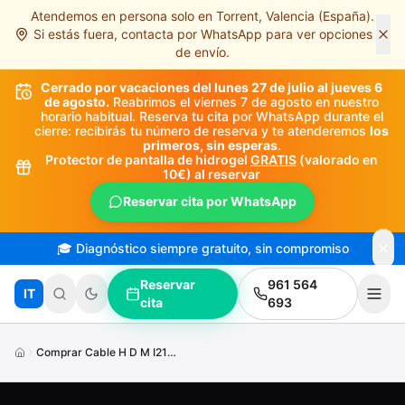
Atendemos en persona solo en Torrent, Valencia (España).
Saltar al contenido principal
Si estás fuera, contacta por WhatsApp para ver opciones
de envío.
Cerrado por vacaciones del lunes 27 de julio al jueves 6
de agosto.
Reabrimos el viernes 7 de agosto en nuestro
horario habitual. Reserva tu cita por WhatsApp durante el
cierre: recibirás tu número de reserva y te atenderemos
los
primeros, sin esperas
.
Protector de pantalla de hidrogel
GRATIS
(valorado en
10€) al reservar
Reservar cita por WhatsApp
🎓 Diagnóstico siempre gratuito, sin compromiso
Reservar
961 564
IT
cita
693
Comprar Cable H D M I214 K8 K Torrent