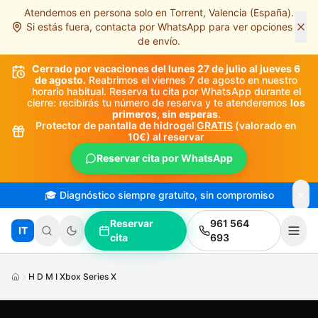
Atendemos en persona solo en Torrent, Valencia (España).
Saltar al contenido principal
Si estás fuera, contacta por WhatsApp para ver opciones
de envío.
Cerrado por vacaciones del lunes 27 de julio al jueves 6
de agosto.
Reabrimos el viernes 7 de agosto en nuestro
horario habitual. Reserva tu cita por WhatsApp durante el
cierre: recibirás tu número de reserva y te atenderemos
los
primeros, sin esperas
.
Protector de pantalla de hidrogel
GRATIS
(valorado en
10€) al reservar
Reservar cita por WhatsApp
🎓 Diagnóstico siempre gratuito, sin compromiso
Reservar
961 564
IT
cita
693
H D M I Xbox Series X