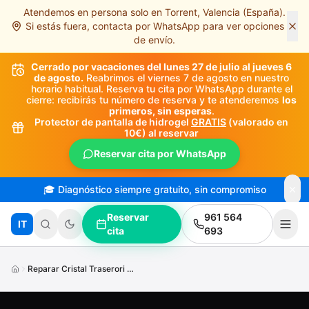
Atendemos en persona solo en Torrent, Valencia (España).
Saltar al contenido principal
Si estás fuera, contacta por WhatsApp para ver opciones
de envío.
Cerrado por vacaciones del lunes 27 de julio al jueves 6
de agosto.
Reabrimos el viernes 7 de agosto en nuestro
horario habitual. Reserva tu cita por WhatsApp durante el
cierre: recibirás tu número de reserva y te atenderemos
los
primeros, sin esperas
.
Protector de pantalla de hidrogel
GRATIS
(valorado en
10€) al reservar
Reservar cita por WhatsApp
🎓 Diagnóstico siempre gratuito, sin compromiso
Reservar
961 564
IT
cita
693
Reparar Cristal Traserori Phone12