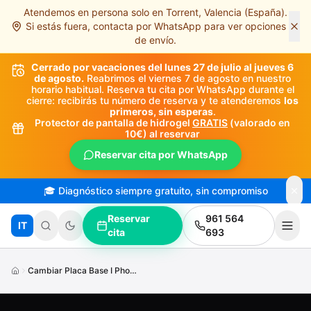
Atendemos en persona solo en Torrent, Valencia (España).
Saltar al contenido principal
Si estás fuera, contacta por WhatsApp para ver opciones
de envío.
Cerrado por vacaciones del lunes 27 de julio al jueves 6
de agosto.
Reabrimos el viernes 7 de agosto en nuestro
horario habitual. Reserva tu cita por WhatsApp durante el
cierre: recibirás tu número de reserva y te atenderemos
los
primeros, sin esperas
.
Protector de pantalla de hidrogel
GRATIS
(valorado en
10€) al reservar
Reservar cita por WhatsApp
🎓 Diagnóstico siempre gratuito, sin compromiso
Reservar
961 564
IT
cita
693
Cambiar Placa Base I Phone X S Max