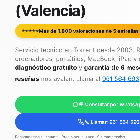
(Valencia)
⭐⭐⭐⭐⭐
Más de 1.800 valoraciones de 5 estrellas
Servicio técnico en Torrent desde 2003. 
ordenadores, portátiles, MacBook, iPad y
diagnóstico gratuito
y
garantía de 6 mes
reseñas
nos avalan. Llama al
961 564 693
💬 Consultar por WhatsA
📞 Llamar: 961 564 693
Respondemos al instante · Precio actualizado · Sin compromiso