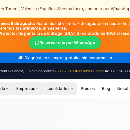
n Torrent, Valencia (España). Si estás fuera, contacta por WhatsApp
ueves 6 de agosto.
Reabrimos el viernes 7 de agosto en nuestro hor
nderemos
los primeros, sin esperas
.
Protector de pantalla de hidrogel
GRATIS
(valorado en 10€) al rese
Reservar cita por WhatsApp
🎓 Diagnóstico siempre gratuito, sin compromiso
rent (Valencia) · 15 min del centro
⭐⭐⭐⭐⭐ +1.800 reseñas Google
☎ 961 564 693
nda
Empresas
Localidades
Precios
Blog
Nosot