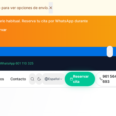
 para ver opciones de envío.
ario habitual. Reserva tu cita por WhatsApp durante
rvar
WhatsApp 601 110 325
Reservar
961 56
ros
Contacto
Español
cita
693