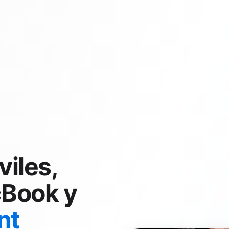
iles,
cBook y
nt