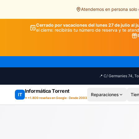
Saltar al contenido principal
Atendemos en persona solo e
Cerrado por vacaciones del lunes 27 de julio al j
el cierre: recibirás tu número de reserva y te ate
📍 C/ Germanies 74, Tor
Informática Torrent
IT
Reparaciones
Tie
⭐ +1.800 reseñas en Google · Desde 2003