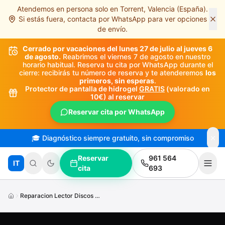
Atendemos en persona solo en Torrent, Valencia (España).
Saltar al contenido principal
Si estás fuera, contacta por WhatsApp para ver opciones
de envío.
Cerrado por vacaciones del lunes 27 de julio al jueves 6
de agosto.
Reabrimos el viernes 7 de agosto en nuestro
horario habitual. Reserva tu cita por WhatsApp durante el
cierre: recibirás tu número de reserva y te atenderemos
los
primeros, sin esperas
.
Protector de pantalla de hidrogel
GRATIS
(valorado en
10€) al reservar
Reservar cita por WhatsApp
🎓 Diagnóstico siempre gratuito, sin compromiso
Reservar
961 564
IT
cita
693
Reparacion Lector Discos Xbox Series X