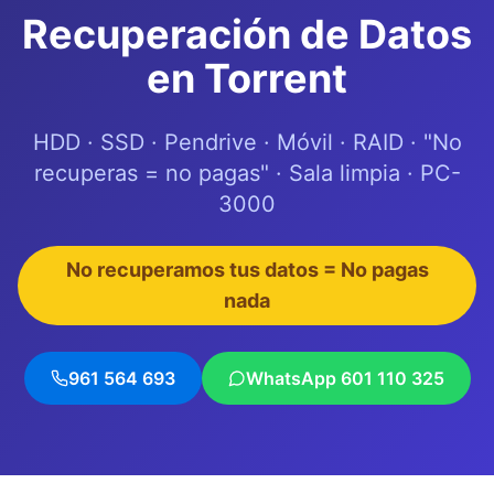
Recuperación de Datos
en Torrent
HDD · SSD · Pendrive · Móvil · RAID · "No
recuperas = no pagas" · Sala limpia · PC-
3000
No recuperamos tus datos = No pagas
nada
961 564 693
WhatsApp
601 110 325