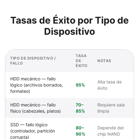
Tasas de Éxito por Tipo de
Dispositivo
TASA
TIPO DE DISPOSITIVO /
DE
NOTAS
FALLO
ÉXITO
HDD mecánico — fallo
Alta tasa de
lógico (archivos borrados,
95%
éxito
formateo)
HDD mecánico — fallo
70–
Requiere sala
físico (cabezales, platos)
85%
limpia
SSD — fallo lógico
80–
Depende del
(controlador, partición
90%
chip NAND
corrupta)