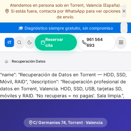
Atendemos en persona solo en Torrent, Valencia (España).
Saltar al contenido principal
Si estás fuera, contacta por WhatsApp para ver opciones
de envío.
🎓 Diagnóstico siempre gratuito, sin compromiso
Reservar
961 564
IT
cita
693
Recuperación Datos
"name": "Recuperación de Datos en Torrent — HDD, SSD,
Móvil, RAID", "description": "Recuperación profesional de
datos en Torrent, Valencia. HDD, SSD, USB, tarjetas SD,
móviles y RAID. 'No recuperas = no pagas'. Sala limpia.",
C/ Germanies 74, Torrent · Valencia