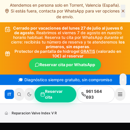
Atendemos en persona solo en Torrent, Valencia (España).
Saltar al contenido principal
Si estás fuera, contacta por WhatsApp para ver opciones
de envío.
Cerrado por vacaciones del lunes 27 de julio al jueves 6
de agosto.
Reabrimos el viernes 7 de agosto en nuestro
horario habitual. Reserva tu cita por WhatsApp durante el
cierre: recibirás tu número de reserva y te atenderemos
los
primeros, sin esperas
.
Protector de pantalla de hidrogel
GRATIS
(valorado en
10€) al reservar
Reservar cita por WhatsApp
🎓 Diagnóstico siempre gratuito, sin compromiso
Reservar
961 564
IT
cita
693
Reparacion Valve Index V R