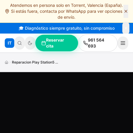
Atendemos en persona solo en Torrent, Valencia (España).
Saltar al contenido principal
Si estás fuera, contacta por WhatsApp para ver opciones
de envío.
🎓 Diagnóstico siempre gratuito, sin compromiso
Reservar
961 564
IT
cita
693
Reparacion Play Station5 Slim