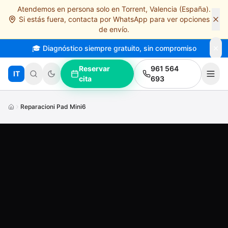
Atendemos en persona solo en Torrent, Valencia (España).
Saltar al contenido principal
Si estás fuera, contacta por WhatsApp para ver opciones
de envío.
🎓 Diagnóstico siempre gratuito, sin compromiso
Reservar
961 564
IT
cita
693
Reparacioni Pad Mini6