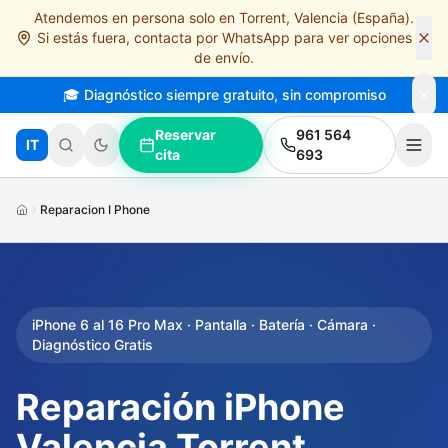
Atendemos en persona solo en Torrent, Valencia (España).
Saltar al contenido principal
Si estás fuera, contacta por WhatsApp para ver opciones
de envío.
🎓 Diagnóstico siempre gratuito, sin compromiso
Reservar
961 564
IT
cita
693
Reparacion I Phone
iPhone 6 al 16 Pro Max · Pantalla · Batería · Cámara ·
Diagnóstico Gratis
Reparación iPhone
Valencia Torrent