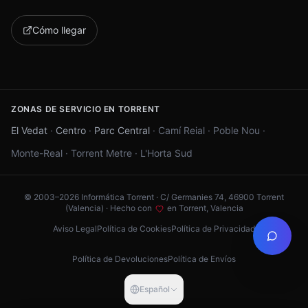
Cómo llegar
ZONAS DE SERVICIO EN TORRENT
El Vedat
·
Centro
·
Parc Central
·
Camí Reial
·
Poble Nou
·
Monte-Real
·
Torrent Metre
·
L'Horta Sud
© 2003–
2026
Informática Torrent · C/ Germanies 74, 46900 Torrent
(Valencia) ·
Hecho con
en Torrent, Valencia
Aviso Legal
Política de Cookies
Política de Privacidad
Política de Devoluciones
Política de Envíos
Español