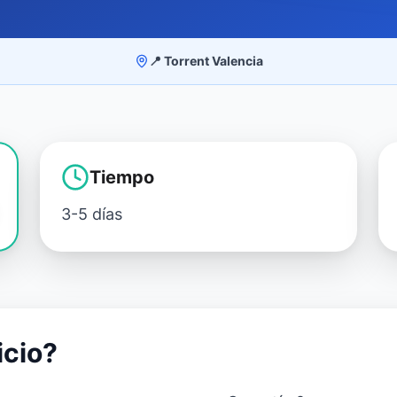
📍 Torrent Valencia
Tiempo
3-5 días
icio?