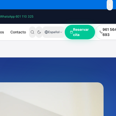
WhatsApp 601 110 325
Reservar
961 56
ros
Contacto
Español
cita
693