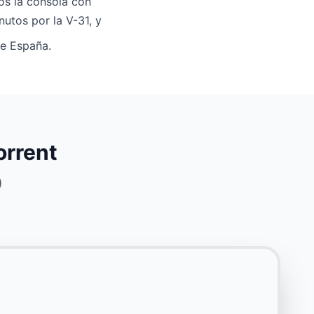
os la consola con
nutos por la V-31, y
e España.
orrent
)