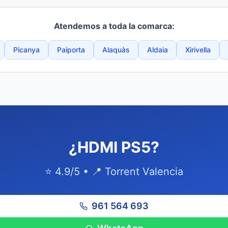
Atendemos a toda la comarca:
Picanya
Paiporta
Alaquàs
Aldaia
Xirivella
¿HDMI PS5?
⭐ 4.9/5 • 📍 Torrent Valencia
961 564 693