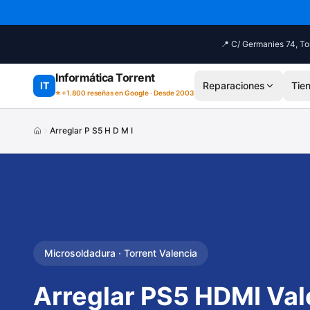
Saltar al contenido principal
📍 C/ Germanies 74, Tor
Informática Torrent
IT
Reparaciones
Tie
⭐ +1.800 reseñas en Google · Desde 2003
Arreglar P S5 H D M I
Microsoldadura · Torrent Valencia
Arreglar PS5 HDMI Val