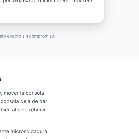
nos por WhatsApp o llama al 961 564 693
sto exacto sin compromiso.
s
e, mover la consola
 consola deja de dar
ién al chip retimer
iante microsoldadura