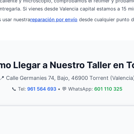
 caliente y microscopio, comprobamos el retimer y probam
ntregarla. Si vienes desde Valencia capital estamos a 15 mi
s usar nuestra
reparación por envío
desde cualquier punto d
o Llegar a Nuestro Taller en T
📍 Calle Germanies 74, Bajo, 46900 Torrent (Valencia
📞 Tel:
961 564 693
•
💬 WhatsApp:
601 110 325