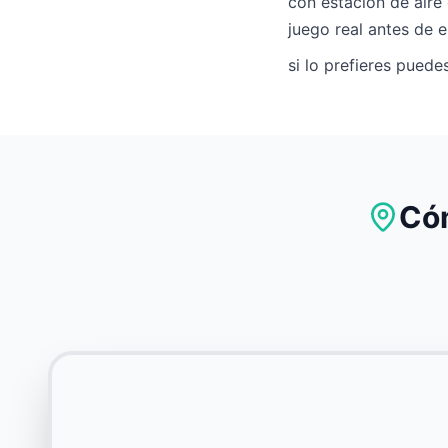
con estación de aire
juego real antes de e
si lo prefieres puede
Cóm