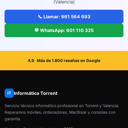
(Valencia)
📞 Llamar: 961 564 693
💬 WhatsApp: 601 110 325
4,9 · Más de 1.800 reseñas en Google
Informática Torrent
IT
Servicio técnico informático profesional en Torrent y Valencia.
Reparamos móviles, ordenadores, MacBook y consolas con
garantía.