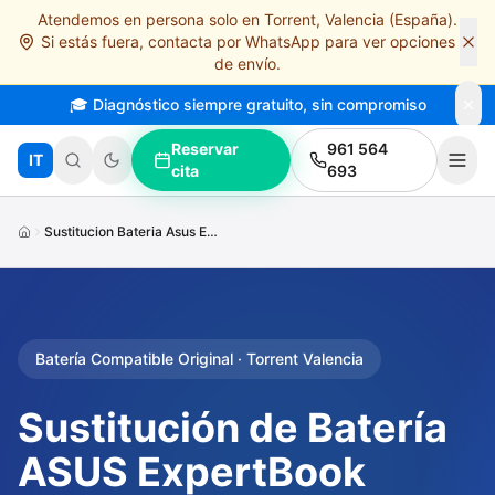
Atendemos en persona solo en Torrent, Valencia (España).
Saltar al contenido principal
Si estás fuera, contacta por WhatsApp para ver opciones
de envío.
🎓 Diagnóstico siempre gratuito, sin compromiso
Reservar
961 564
IT
cita
693
Sustitucion Bateria Asus Expertbook B1500c
Batería Compatible Original · Torrent Valencia
Sustitución de Batería
ASUS ExpertBook