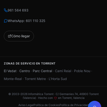
961 564 693
WhatsApp:
601 110 325
Cómo llegar
ZONAS DE SERVICIO EN TORRENT
El Vedat
·
Centro
·
Parc Central
·
Camí Reial
·
Poble Nou
·
Monte-Real
·
Torrent Metre
·
L'Horta Sud
© 2003–
2026
Informática Torrent · C/ Germanies 74, 46900 Torrent
(Valencia) ·
Hecho con
en Torrent, Valencia
Aviso Legal
Política de Cookies
Política de Privacidad