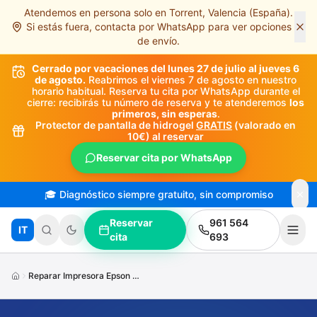
Atendemos en persona solo en Torrent, Valencia (España).
Saltar al contenido principal
Si estás fuera, contacta por WhatsApp para ver opciones
de envío.
Cerrado por vacaciones del lunes 27 de julio al jueves 6
de agosto.
Reabrimos el viernes 7 de agosto en nuestro
horario habitual. Reserva tu cita por WhatsApp durante el
cierre: recibirás tu número de reserva y te atenderemos
los
primeros, sin esperas
.
Protector de pantalla de hidrogel
GRATIS
(valorado en
10€) al reservar
Reservar cita por WhatsApp
🎓 Diagnóstico siempre gratuito, sin compromiso
Reservar
961 564
IT
cita
693
Reparar Impresora Epson No Imprime