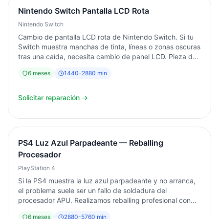
Nintendo Switch Pantalla LCD Rota
Nintendo Switch
Cambio de pantalla LCD rota de Nintendo Switch. Si tu
Switch muestra manchas de tinta, líneas o zonas oscuras
tras una caída, necesita cambio de panel LCD. Pieza de
calidad AAA+. Servicio en 24-48h. Diagnóstico gratuito.
6
meses
1440
-
2880
min
Garantía 6 meses. Torrent, Valencia.
Solicitar reparación →
PS4 Luz Azul Parpadeante — Reballing
Procesador
PlayStation 4
Si la PS4 muestra la luz azul parpadeante y no arranca,
el problema suele ser un fallo de soldadura del
procesador APU. Realizamos reballing profesional con
máquina BGA de precisión. Diagnóstico gratuito.
6
meses
2880
-
5760
min