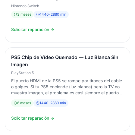
Nintendo Switch
3
meses
1440
-
2880
min
Solicitar reparación →
PS5 Chip de Vídeo Quemado — Luz Blanca Sin
Imagen
PlayStation 5
El puerto HDMI de la PS5 se rompe por tirones del cable
o golpes. Si tu PS5 enciende (luz blanca) pero la TV no
muestra imagen, el problema es casi siempre el puerto
HDMI. En Informática Torrent realizamos la sustitución
6
meses
1440
-
2880
min
mediante microsoldadura especializada. Diagnóstico
gratuito. Garantía 6 meses.
Solicitar reparación →