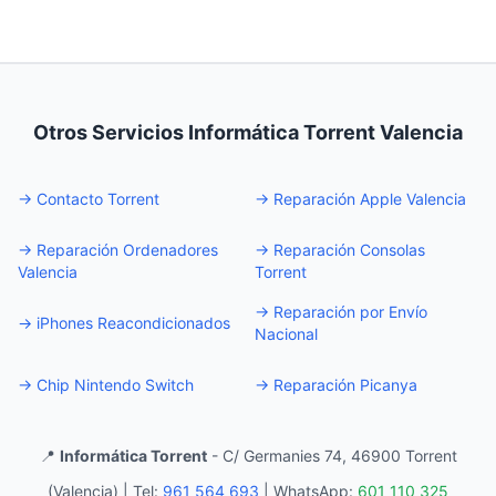
Otros Servicios Informática Torrent Valencia
→
Contacto Torrent
→
Reparación Apple Valencia
→
Reparación Ordenadores
→
Reparación Consolas
Valencia
Torrent
→
Reparación por Envío
→
iPhones Reacondicionados
Nacional
→
Chip Nintendo Switch
→
Reparación Picanya
📍
Informática Torrent
- C/ Germanies 74, 46900 Torrent
(Valencia) |
Tel:
961 564 693
|
WhatsApp:
601 110 325