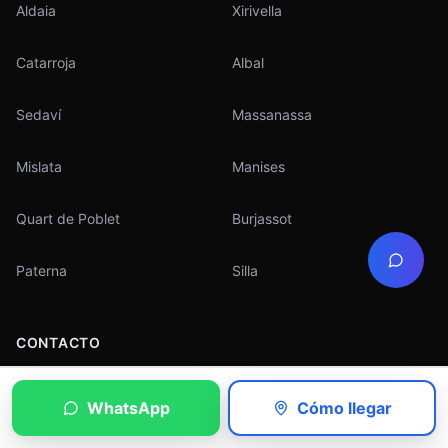
Aldaia
Xirivella
Catarroja
Albal
Sedaví
Massanassa
Mislata
Manises
Quart de Poblet
Burjassot
Paterna
Silla
CONTACTO
Informática Torrent
WhatsApp
Cómo llegar
Calle Germanies 74, Bajo
,
46900
Torrent
(
Valencia
)