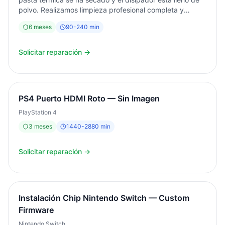
polvo. Realizamos limpieza profesional completa y
sustitución de pasta térmica de alto rendimiento.
6
meses
90
-
240
min
Servicio en el mismo día. Diagnóstico gratuito. Garantía 6
meses.
Solicitar reparación →
PS4 Puerto HDMI Roto — Sin Imagen
PlayStation 4
3
meses
1440
-
2880
min
Solicitar reparación →
Instalación Chip Nintendo Switch — Custom
Firmware
Nintendo Switch