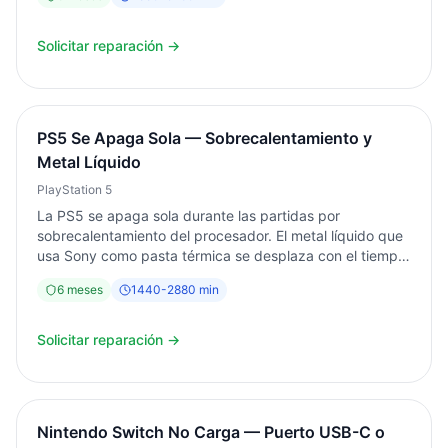
Garantía 6 meses por escrito. Desde 2003 en Torrent.
Solicitar reparación →
PS5 Se Apaga Sola — Sobrecalentamiento y
Metal Líquido
PlayStation 5
La PS5 se apaga sola durante las partidas por
sobrecalentamiento del procesador. El metal líquido que
usa Sony como pasta térmica se desplaza con el tiempo,
reduciendo la disipación de calor. En Informática Torrent
6
meses
1440
-
2880
min
desmontamos completamente la consola, limpiamos el
disipador, reaplicamos el metal líquido y verificamos el
ventilador. Diagnóstico siempre gratuito. Garantía 6
Solicitar reparación →
meses por escrito.
Nintendo Switch No Carga — Puerto USB-C o