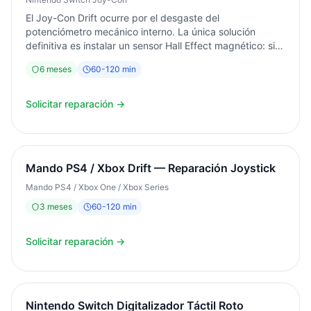
El Joy-Con Drift ocurre por el desgaste del
potenciómetro mecánico interno. La única solución
definitiva es instalar un sensor Hall Effect magnético: sin
contacto físico, sin desgaste, sin deriva para siempre.
6
meses
60
-
120
min
Servicio exprés en el mismo día. Diagnóstico gratuito.
Garantía 6 meses.
Solicitar reparación →
Mando PS4 / Xbox Drift — Reparación Joystick
Mando PS4 / Xbox One / Xbox Series
3
meses
60
-
120
min
Solicitar reparación →
Nintendo Switch Digitalizador Táctil Roto