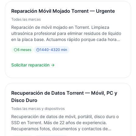
Reparación Móvil Mojado Torrent — Urgente
Todas las marcas
Reparación de móvil mojado en Torrent. Limpieza
ultrasónica profesional para eliminar residuos de líquido
en la placa base. Actuamos rápido porque cada hora
importa. Diagnóstico gratuito. Éxito en el 70% de casos si
6
meses
1440
-
4320
min
se trae en menos de 24 horas.
Solicitar reparación →
Recuperación de Datos Torrent — Móvil, PC y
Disco Duro
Todas las marcas y dispositivos
Recuperación de datos de móvil, portátil, disco duro o
SSD en Torrent. Más de 22 años de experiencia.
Recuperamos fotos, documentos y contactos de
dispositivos rotos, mojados o con pantalla destrozada.