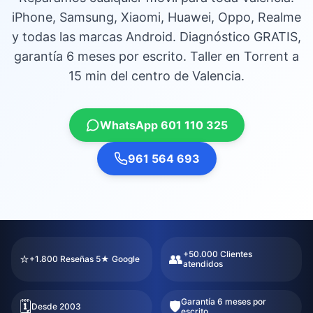
iPhone, Samsung, Xiaomi, Huawei, Oppo, Realme
y todas las marcas Android. Diagnóstico GRATIS,
garantía 6 meses por escrito. Taller en Torrent a
15 min del centro de Valencia.
WhatsApp 601 110 325
961 564 693
+50.000 Clientes
⭐
👥
+1.800 Reseñas 5★ Google
atendidos
Garantía 6 meses por
🗓️
🛡️
Desde 2003
escrito