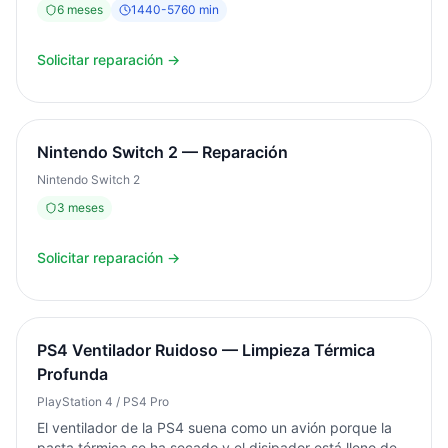
6
meses
1440
-
5760
min
Diagnóstico siempre gratuito. Garantía de resultado.
Solicitar reparación →
Nintendo Switch 2 — Reparación
Nintendo Switch 2
3
meses
Solicitar reparación →
PS4 Ventilador Ruidoso — Limpieza Térmica
Profunda
PlayStation 4 / PS4 Pro
El ventilador de la PS4 suena como un avión porque la
pasta térmica se ha secado y el disipador está lleno de