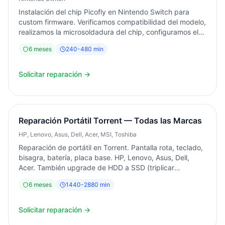
Instalación del chip Picofly en Nintendo Switch para
custom firmware. Verificamos compatibilidad del modelo,
realizamos la microsoldadura del chip, configuramos el
firmware y hacemos backup completo de la NAND.
6
meses
240
-
480
min
Servicio en 4-8 horas. Garantía 6 meses. Torrent,
Valencia.
Solicitar reparación →
Reparación Portátil Torrent — Todas las Marcas
HP, Lenovo, Asus, Dell, Acer, MSI, Toshiba
Reparación de portátil en Torrent. Pantalla rota, teclado,
bisagra, batería, placa base. HP, Lenovo, Asus, Dell,
Acer. También upgrade de HDD a SSD (triplicar
velocidad) y ampliación de RAM. Diagnóstico siempre
6
meses
1440
-
2880
min
gratuito. Garantía 6 meses.
Solicitar reparación →