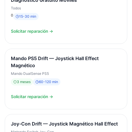
Diagnóstico Gratuito Móviles
Todos
0
15
-
30
min
Solicitar reparación →
Mando PS5 Drift — Joystick Hall Effect
Magnético
Mando DualSense PS5
3
meses
60
-
120
min
Solicitar reparación →
Joy-Con Drift — Joystick Magnético Hall Effect
Nintendo Switch Joy-Con