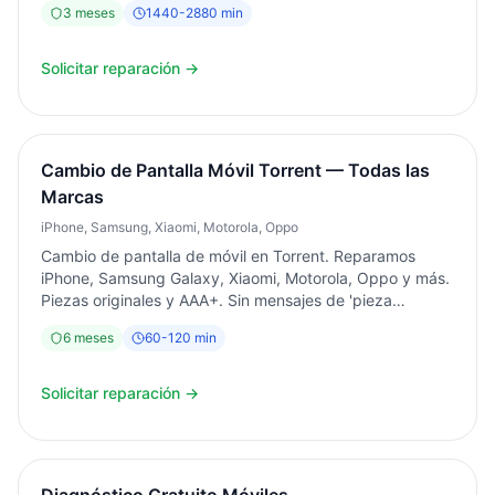
3
meses
1440
-
2880
min
Solicitar reparación →
Cambio de Pantalla Móvil Torrent — Todas las
Marcas
iPhone, Samsung, Xiaomi, Motorola, Oppo
Cambio de pantalla de móvil en Torrent. Reparamos
iPhone, Samsung Galaxy, Xiaomi, Motorola, Oppo y más.
Piezas originales y AAA+. Sin mensajes de 'pieza
desconocida' en iPhone. Servicio en 1-2 horas.
6
meses
60
-
120
min
Diagnóstico siempre gratuito. Garantía 6 meses por
escrito. Desde 2003 en Torrent.
Solicitar reparación →