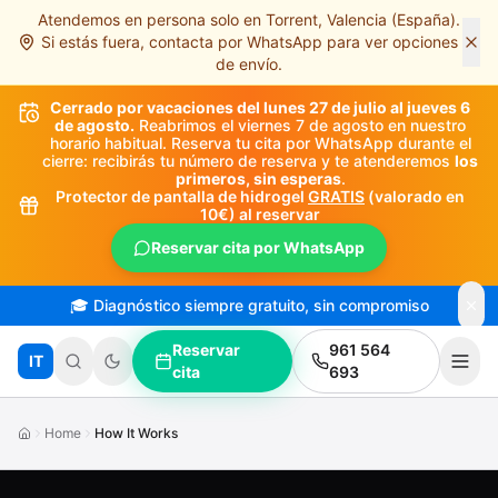
Atendemos en persona solo en Torrent, Valencia (España).
Saltar al contenido principal
Si estás fuera, contacta por WhatsApp para ver opciones
de envío.
Cerrado por vacaciones del lunes 27 de julio al jueves 6
de agosto.
Reabrimos el viernes 7 de agosto en nuestro
horario habitual. Reserva tu cita por WhatsApp durante el
cierre: recibirás tu número de reserva y te atenderemos
los
primeros, sin esperas
.
Protector de pantalla de hidrogel
GRATIS
(valorado en
10€) al reservar
Reservar cita por WhatsApp
🎓 Diagnóstico siempre gratuito, sin compromiso
Reservar
961 564
IT
cita
693
Home
How It Works