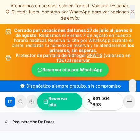
Atendemos en persona solo en Torrent, Valencia (España).
Saltar al contenido principal
Si estás fuera, contacta por WhatsApp para ver opciones
de envío.
Cerrado por vacaciones del lunes 27 de julio al jueves 6
de agosto.
Reabrimos el viernes 7 de agosto en nuestro
horario habitual. Reserva tu cita por WhatsApp durante el
cierre: recibirás tu número de reserva y te atenderemos
los
primeros, sin esperas
.
Protector de pantalla de hidrogel
GRATIS
(valorado en
10€) al reservar
Reservar cita por WhatsApp
🎓 Diagnóstico siempre gratuito, sin compromiso
Reservar
961 564
IT
cita
693
Recuperacion De Datos