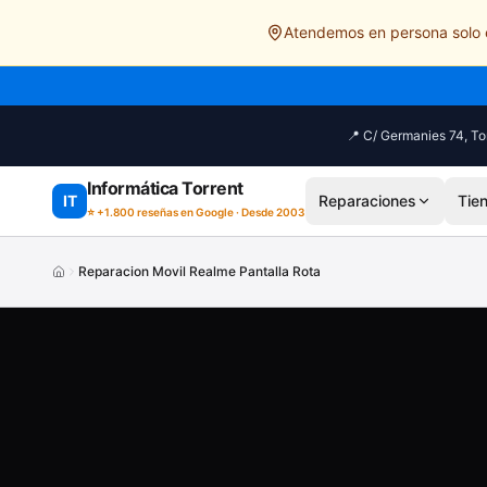
Saltar al contenido principal
Atendemos en persona solo e
📍 C/ Germanies 74, Tor
Informática Torrent
IT
Reparaciones
Tie
⭐ +1.800 reseñas en Google · Desde 2003
Reparacion Movil Realme Pantalla Rota