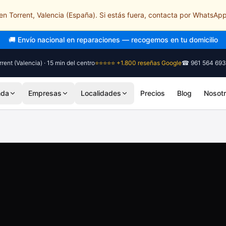
n Torrent, Valencia (España). Si estás fuera, contacta por WhatsApp
🎓 Diagnóstico siempre gratuito, sin compromiso
rent (Valencia) · 15 min del centro
⭐⭐⭐⭐⭐ +1.800 reseñas Google
☎ 961 564 693
nda
Empresas
Localidades
Precios
Blog
Nosot