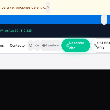
 para ver opciones de envío.
WhatsApp 601 110 325
Reservar
961 56
ros
Contacto
Español
cita
693