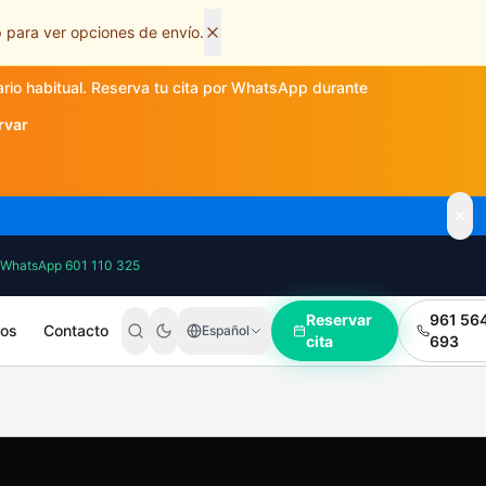
 para ver opciones de envío.
ario habitual. Reserva tu cita por WhatsApp durante
rvar
WhatsApp 601 110 325
Reservar
961 56
ros
Contacto
Español
cita
693