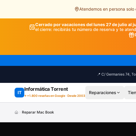
Saltar al contenido principal
Atendemos en persona solo e
Cerrado por vacaciones del lunes 27 de julio al j
el cierre: recibirás tu número de reserva y te ate
📍 C/ Germanies 74, Tor
Informática Torrent
IT
Reparaciones
Tie
⭐ +1.800 reseñas en Google · Desde 2003
Reparar Mac Book