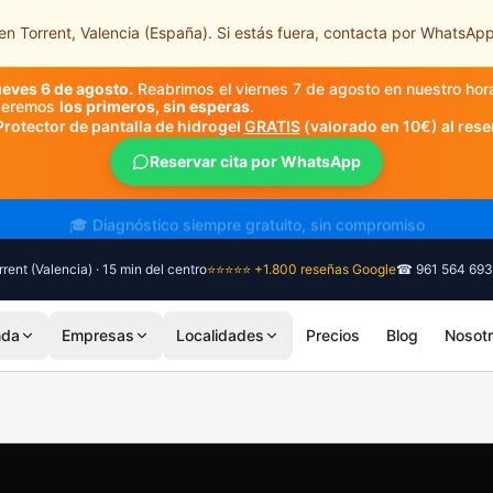
n Torrent, Valencia (España). Si estás fuera, contacta por WhatsApp
ueves 6 de agosto.
Reabrimos el viernes 7 de agosto en nuestro hor
nderemos
los primeros, sin esperas
.
Protector de pantalla de hidrogel
GRATIS
(valorado en 10€) al rese
Reservar cita por WhatsApp
🎓 Diagnóstico siempre gratuito, sin compromiso
rent (Valencia) · 15 min del centro
⭐⭐⭐⭐⭐ +1.800 reseñas Google
☎ 961 564 693
nda
Empresas
Localidades
Precios
Blog
Nosot