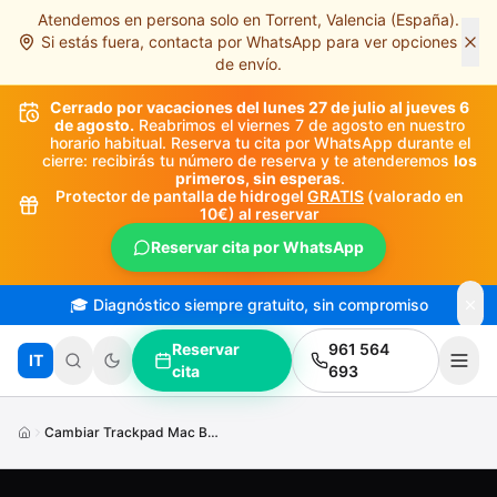
Atendemos en persona solo en Torrent, Valencia (España).
Saltar al contenido principal
Si estás fuera, contacta por WhatsApp para ver opciones
de envío.
Cerrado por vacaciones del lunes 27 de julio al jueves 6
de agosto.
Reabrimos el viernes 7 de agosto en nuestro
horario habitual. Reserva tu cita por WhatsApp durante el
cierre: recibirás tu número de reserva y te atenderemos
los
primeros, sin esperas
.
Protector de pantalla de hidrogel
GRATIS
(valorado en
10€) al reservar
Reservar cita por WhatsApp
🎓 Diagnóstico siempre gratuito, sin compromiso
Reservar
961 564
IT
cita
693
Cambiar Trackpad Mac Book