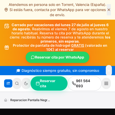
Atendemos en persona solo en Torrent, Valencia (España).
Saltar al contenido principal
Si estás fuera, contacta por WhatsApp para ver opciones
de envío.
Cerrado por vacaciones del lunes 27 de julio al jueves 6
de agosto.
Reabrimos el viernes 7 de agosto en nuestro
horario habitual. Reserva tu cita por WhatsApp durante el
cierre: recibirás tu número de reserva y te atenderemos
los
primeros, sin esperas
.
Protector de pantalla de hidrogel
GRATIS
(valorado en
10€) al reservar
Reservar cita por WhatsApp
🎓 Diagnóstico siempre gratuito, sin compromiso
Reservar
961 564
IT
cita
693
Reparacion Pantalla Negra Cursor