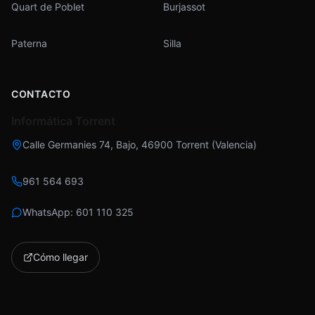
Quart de Poblet
Burjassot
Paterna
Silla
CONTACTO
Informática Torrent
Calle Germanies 74, Bajo
,
46900
Torrent
(
Valencia
)
961 564 693
WhatsApp:
601 110 325
Cómo llegar