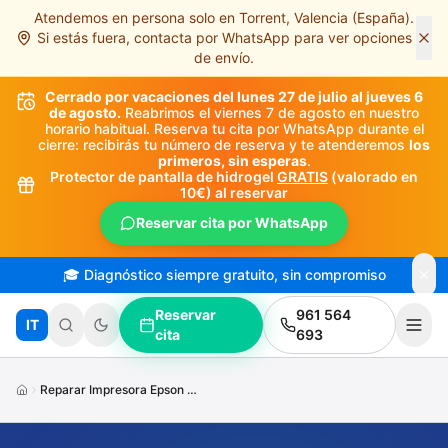
Atendemos en persona solo en Torrent, Valencia (España).
Saltar al contenido principal
Si estás fuera, contacta por WhatsApp para ver opciones
de envío.
Cerrado por vacaciones del lunes 27 de julio al jueves 6
de agosto.
Reabrimos el viernes 7 de agosto en nuestro
horario habitual. Reserva tu cita por WhatsApp durante el
cierre: recibirás tu número de reserva y te atenderemos
los
primeros, sin esperas
.
Protector de pantalla de hidrogel
GRATIS
(valorado en
10€) al reservar
Reservar cita por WhatsApp
🎓 Diagnóstico siempre gratuito, sin compromiso
Reservar
961 564
IT
cita
693
Reparar Impresora Epson No Imprime