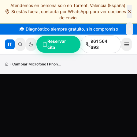
Atendemos en persona solo en Torrent, Valencia (España).
Saltar al contenido principal
Si estás fuera, contacta por WhatsApp para ver opciones
de envío.
🎓 Diagnóstico siempre gratuito, sin compromiso
Reservar
961 564
IT
cita
693
Cambiar Microfono I Phone13