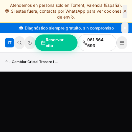
Atendemos en persona solo en Torrent, Valencia (España).
Saltar al contenido principal
Si estás fuera, contacta por WhatsApp para ver opciones
de envío.
🎓 Diagnóstico siempre gratuito, sin compromiso
Reservar
961 564
IT
cita
693
Cambiar Cristal Trasero I Phone11 Pro