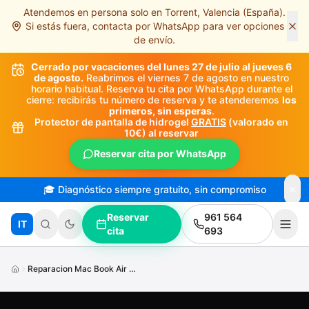
Atendemos en persona solo en Torrent, Valencia (España).
Saltar al contenido principal
Si estás fuera, contacta por WhatsApp para ver opciones
de envío.
Cerrado por vacaciones del lunes 27 de julio al jueves 6
de agosto.
Reabrimos el viernes 7 de agosto en nuestro
horario habitual. Reserva tu cita por WhatsApp durante el
cierre: recibirás tu número de reserva y te atenderemos
los
primeros, sin esperas
.
Protector de pantalla de hidrogel
GRATIS
(valorado en
10€) al reservar
Reservar cita por WhatsApp
🎓 Diagnóstico siempre gratuito, sin compromiso
Reservar
961 564
IT
cita
693
Reparacion Mac Book Air M3