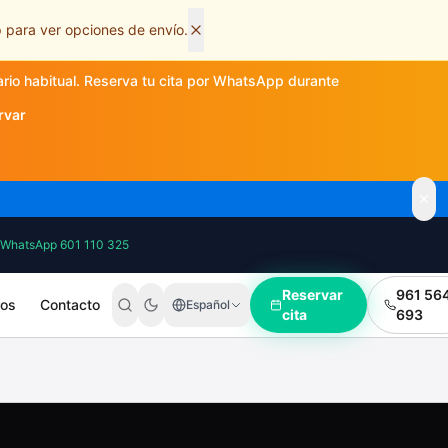
 para ver opciones de envío.
ario habitual. Reserva tu cita por WhatsApp durante
rvar
WhatsApp 601 110 325
Reservar
961 56
ros
Contacto
Español
cita
693