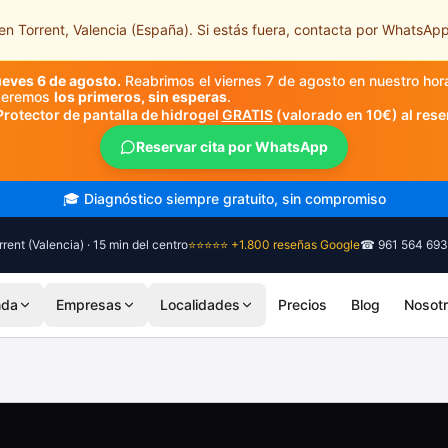
n Torrent, Valencia (España). Si estás fuera, contacta por WhatsApp
ueves 6 de agosto.
Reabrimos el viernes 7 de agosto en nuestro hor
nderemos
los primeros, sin esperas
.
Protector de pantalla de hidrogel
GRATIS
(valorado en 10€) al rese
Reservar cita por WhatsApp
🎓 Diagnóstico siempre gratuito, sin compromiso
rent (Valencia) · 15 min del centro
⭐⭐⭐⭐⭐ +1.800 reseñas Google
☎ 961 564 693
nda
Empresas
Localidades
Precios
Blog
Nosot