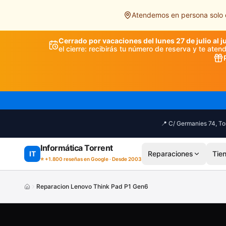
Saltar al contenido principal
Atendemos en persona solo e
Cerrado por vacaciones del lunes 27 de julio al j
el cierre: recibirás tu número de reserva y te ate
📍 C/ Germanies 74, Tor
Informática Torrent
IT
Reparaciones
Tie
⭐ +1.800 reseñas en Google · Desde 2003
Reparacion Lenovo Think Pad P1 Gen6