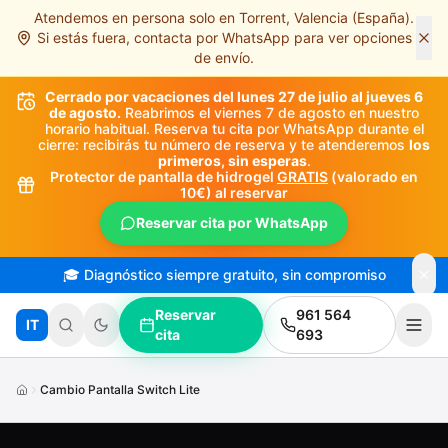
Atendemos en persona solo en Torrent, Valencia (España).
Saltar al contenido principal
Si estás fuera, contacta por WhatsApp para ver opciones
de envío.
Cerrado por vacaciones del lunes 27 de julio al jueves 6
de agosto.
Reabrimos el viernes 7 de agosto en nuestro
horario habitual. Reserva tu cita por WhatsApp durante el
cierre: recibirás tu número de reserva y te atenderemos
los
primeros, sin esperas
.
Protector de pantalla de hidrogel
GRATIS
(valorado en
10€) al reservar
Reservar cita por WhatsApp
🎓 Diagnóstico siempre gratuito, sin compromiso
Reservar
961 564
IT
cita
693
Cambio Pantalla Switch Lite